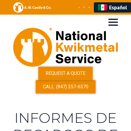
Español
REQUEST A QUOTE
CALL: (847) 257-6570
INFORMES DE