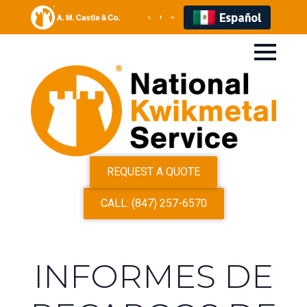
Español
REQUEST A QUOTE
CALL: (847) 257-6570
INFORMES DE