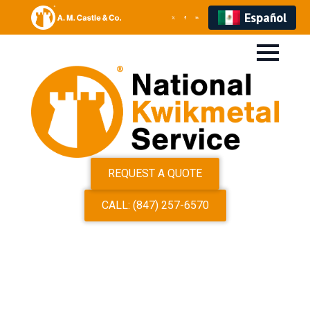
Español
REQUEST A QUOTE
CALL: (847) 257-6570