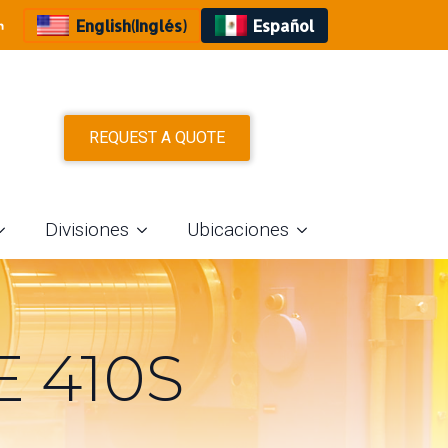
English
(
Inglés
)
Español
REQUEST A QUOTE
Divisiones
Ubicaciones
 410S